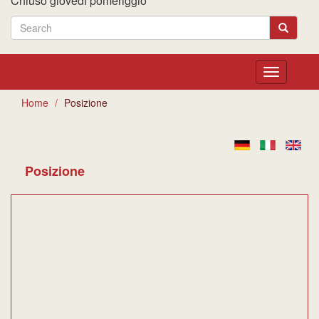
Chiuso giovedì pomeriggio
Toggle
navigation
Home
Posizione
Posizione